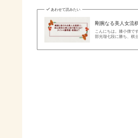
あわせて読みたい
剛腕なる美人女流
こんにちは。膝小僧で
部光瑠七段に勝ち、棋