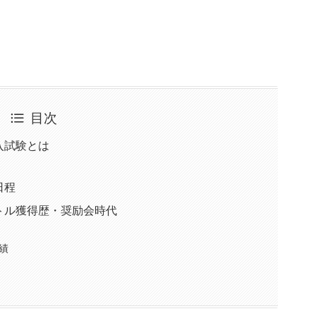
目次
入試験とは
日程
トル獲得歴・奨励会時代
績