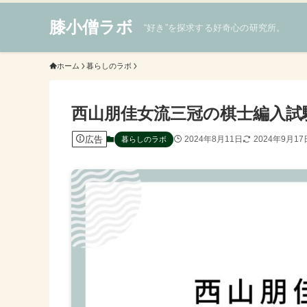
膝小僧ラボ
“好き”を探求する好奇心の研究所。
ホーム
暮らしのラボ
西山朋佳女流三冠の棋士編入試
広告
2024年8月11日
2024年9月17
暮らしのラボ