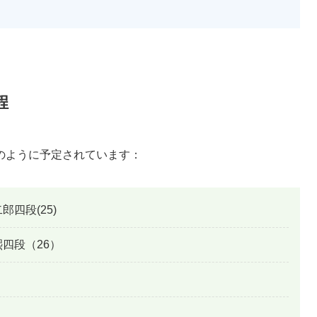
程
のように予定されています：
二郎四段(25)
泰熙四段（26）