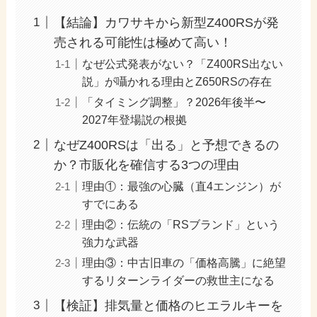
【結論】カワサキから新型Z400RSが発
売される可能性は極めて高い！
なぜ公式発表がない？「Z400RS出ない
説」が囁かれる理由とZ650RSの存在
「タイミング調整」？2026年後半〜
2027年登場説の根拠
なぜZ400RSは「出る」と予想できるの
か？市販化を確信する3つの理由
理由①：最強の心臓（直4エンジン）が
すでにある
理由②：伝統の「RSブランド」という
強力な武器
理由③：中古旧車の「価格高騰」に絶望
するリターンライダーの救世主になる
【検証】排気量と価格のヒエラルキーを