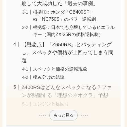
崩して大成功した「過去の事例」
根拠①：ホンダ「CB400SF」
vs「NC750S」のパワー逆転劇
根拠②：日本でも崩壊しているヒエラル
キー（国内ZX-25Rの価格逆転劇）
【懸念点】「Z650RS」とバッティング
し、スペックや価格が上回ってしまう問
題
スペックと価格の逆転現象
棲み分けの結論
Z400RSはどんなスペックになる？ファ
ンが熱望する「理想のネオクラ」予想
エンジンと足回り
もっと見る