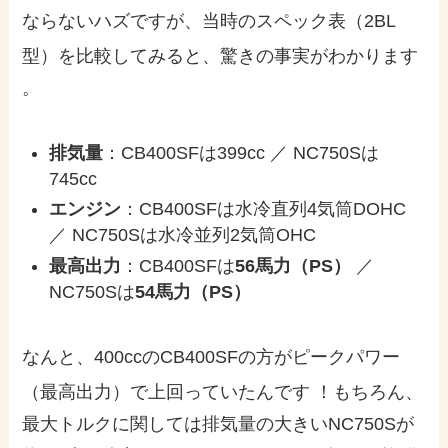
ならないハズですが、当時のスペック表（2BL
型）を比較してみると、驚きの事実がわかります
。
排気量
：CB400SFは399cc ／ NC750Sは
745cc
エンジン
：CB400SFは水冷直列4気筒DOHC
／ NC750Sは水冷並列2気筒OHC
最高出力
：CB400SFは
56馬力（PS）
／
NC750Sは
54馬力（PS）
なんと、400ccのCB400SFの方がピークパワー
（最高出力）で上回っていたんです
！もちろん、
最大トルクに関しては排気量の大きいNC750Sが