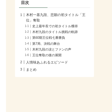
目次
木村一基九段、悲願の初タイトル「王
位」奪取
史上最年長での初タイトル獲得
木村九段のタイトル挑戦の軌跡
第60期王位戦七番勝負
第7局、決戦の舞台
木村九段の涙とファンの声
王位奪取の後の展開
人情味あふれるエピソード
まとめ