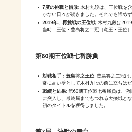
7度の挑戦と惜敗
: 木村九段は、王位戦を
かない日々が続きました。それでも諦めず
2019年、再挑戦の王位戦
: 木村九段は2
当時、王位・豊島将之二冠（竜王・王位）
第60期王位戦七番勝負
対戦相手：豊島将之王位
: 豊島将之二冠
常に高い壁として木村九段の前に立ちはだ
戦績と結果
: 第60期王位戦七番勝負は
に突入し、最終局までもつれる大接戦とな
初のタイトルを獲得しました。
第7局、決戦の舞台