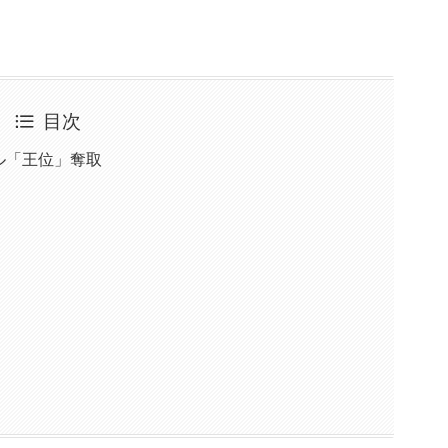
目次
ル「王位」奪取