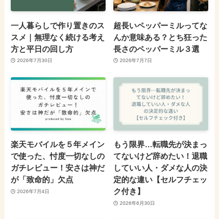
一人暮らしで作り置きのス
超長いペッパーミルってな
スメ｜無理なく続ける考え
んか意味ある？とち狂った
方と平日の回し方
長さのペッパーミル３選
2026年7月30日
2026年7月7日
楽天モバイルを５年メイン
もう限界…転職先が決まっ
で使った、忖度一切なしの
てないけど辞めたい！退職
ガチレビュー！安さは神だ
していい人・ダメな人の決
が「致命的」欠点
定的な違い【セルフチェッ
ク付き】
2026年7月4日
2026年6月30日