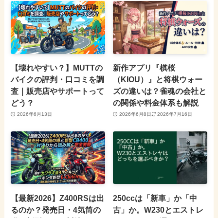
【壊れやすい？】MUTTの
新作アプリ『棋桜
バイクの評判・口コミを調
（KIOU）』と将棋ウォー
査｜販売店やサポートって
ズの違いは？雀魂の会社と
どう？
の関係や料金体系も解説
2026年6月13日
2026年6月8日
2026年7月16日
【最新2026】Z400RSは出
250ccは「新車」か「中
るのか？発売日・4気筒の
古」か。W230とエストレ