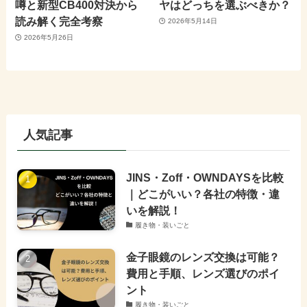
噂と新型CB400対決から
ヤはどっちを選ぶべきか？
読み解く完全考察
2026年5月14日
2026年5月26日
人気記事
JINS・Zoff・OWNDAYSを比較
｜どこがいい？各社の特徴・違
いを解説！
履き物・装いごと
金子眼鏡のレンズ交換は可能？
費用と手順、レンズ選びのポイ
ント
履き物・装いごと