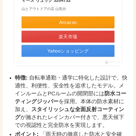
ィース リュック 3204732
山とアウトドアの店 山気分
Amazon
楽天市場
Yahooショッピング
ポチップ
特徴:
自転車通勤・通学に特化した設計で、快
適性、利便性、安全性を追求したモデル。メ
インルームとPCルームの開閉部には
防水コー
ティングジッパー
を採用。本体の防水素材に
加え、
スタイリッシュな全面反射コーティン
グ
が施されたレインカバー付きで、悪天候下
での視認性と完全防水を実現します。
ポイント:
「雨天時の徹底した防水と安全確