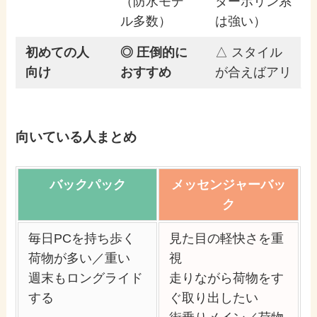
（防水モデ
ターポリン系
ル多数）
は強い）
初めての人
◎ 圧倒的に
△ スタイル
向け
おすすめ
が合えばアリ
向いている人まとめ
バックパック
メッセンジャーバッ
ク
毎日PCを持ち歩く
見た目の軽快さを重
荷物が多い／重い
視
週末もロングライド
走りながら荷物をす
する
ぐ取り出したい