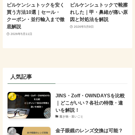
ビルケンシュトックを安く
ビルケンシュトックで靴擦
買う方法10選｜セール・
れした｜甲・鼻緒が痛い原
クーポン・並行輸入まで徹
因と対処法を解説
底解説
2026年5月9日
2026年5月11日
人気記事
JINS・Zoff・OWNDAYSを比較
｜どこがいい？各社の特徴・違
いを解説！
履き物・装いごと
金子眼鏡のレンズ交換は可能？