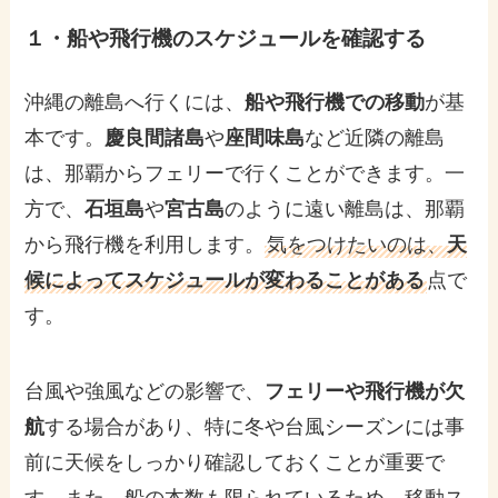
１・
船や飛行機のスケジュールを確認する
沖縄の離島へ行くには、
船や飛行機での移動
が基
本です。
慶良間諸島
や
座間味島
など近隣の離島
は、那覇からフェリーで行くことができます。一
方で、
石垣島
や
宮古島
のように遠い離島は、那覇
から飛行機を利用します。
気をつけたいのは、
天
候によってスケジュールが変わることがある
点で
す。
台風や強風などの影響で、
フェリーや飛行機が欠
航
する場合があり、特に冬や台風シーズンには事
前に天候をしっかり確認しておくことが重要で
す。また、船の本数も限られているため、移動ス